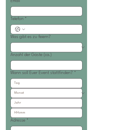
Email
*
Telefon
*
Was gibt es zu feiern?
Anzahl der Gäste (ca.)
Wann soll Euer Event stattfinden?
*
:
Adresse
*