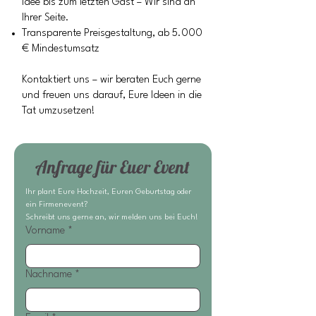
Idee bis zum letzten Gast – Wir sind an
Ihrer Seite.
Transparente Preisgestaltung, ab 5.000
€ Mindestumsatz
Kontaktiert uns – wir beraten Euch gerne
und freuen uns darauf, Eure Ideen in die
Tat umzusetzen!
Anfrage für Euer Event
Ihr plant Eure Hochzeit, Euren Geburtstag oder 
ein Firmenevent?
Schreibt uns gerne an, wir melden uns bei Euch!
Vorname
*
Nachname
*